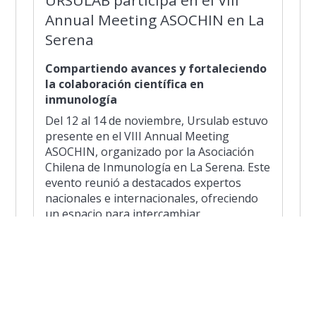
Annual Meeting ASOCHIN en La
Serena
Compartiendo avances y fortaleciendo
la colaboración científica en
inmunología
Del 12 al 14 de noviembre, Ursulab estuvo
presente en el VIII Annual Meeting
ASOCHIN, organizado por la Asociación
Chilena de Inmunología en La Serena. Este
evento reunió a destacados expertos
nacionales e internacionales, ofreciendo
un espacio para intercambiar
conocimientos, presentar innovaciones y
fortalecer la investigación en inmunología
en Chile.
La participación de Ursulab reafirma su
compromiso con la ciencia de vanguardia y
el desarrollo del conocimiento en salud y