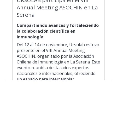
Annual Meeting ASOCHIN en La
Serena
Compartiendo avances y fortaleciendo
la colaboración científica en
inmunología
Del 12 al 14 de noviembre, Ursulab estuvo
presente en el VIII Annual Meeting
ASOCHIN, organizado por la Asociación
Chilena de Inmunología en La Serena. Este
evento reunió a destacados expertos
nacionales e internacionales, ofreciendo
un espacio para intercambiar
conocimientos, presentar innovaciones y
fortalecer la investigación en inmunología
en Chile.
La participación de Ursulab reafirma su
compromiso con la ciencia de vanguardia y
el desarrollo del conocimiento en salud y