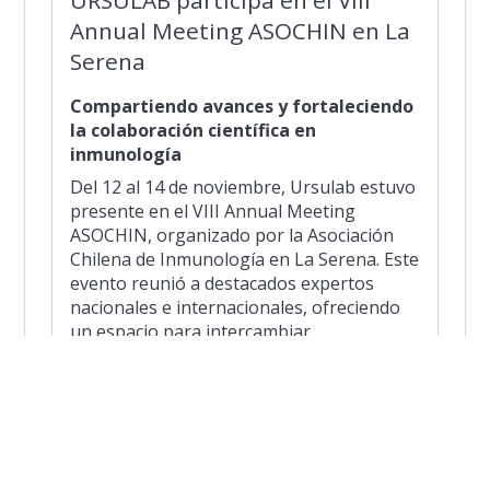
Annual Meeting ASOCHIN en La
Serena
Compartiendo avances y fortaleciendo
la colaboración científica en
inmunología
Del 12 al 14 de noviembre, Ursulab estuvo
presente en el VIII Annual Meeting
ASOCHIN, organizado por la Asociación
Chilena de Inmunología en La Serena. Este
evento reunió a destacados expertos
nacionales e internacionales, ofreciendo
un espacio para intercambiar
conocimientos, presentar innovaciones y
fortalecer la investigación en inmunología
en Chile.
La participación de Ursulab reafirma su
compromiso con la ciencia de vanguardia y
el desarrollo del conocimiento en salud y