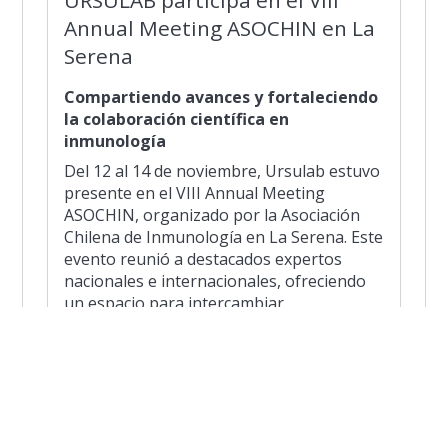
Annual Meeting ASOCHIN en La
Serena
Compartiendo avances y fortaleciendo
la colaboración científica en
inmunología
Del 12 al 14 de noviembre, Ursulab estuvo
presente en el VIII Annual Meeting
ASOCHIN, organizado por la Asociación
Chilena de Inmunología en La Serena. Este
evento reunió a destacados expertos
nacionales e internacionales, ofreciendo
un espacio para intercambiar
conocimientos, presentar innovaciones y
fortalecer la investigación en inmunología
en Chile.
La participación de Ursulab reafirma su
compromiso con la ciencia de vanguardia y
el desarrollo del conocimiento en salud y