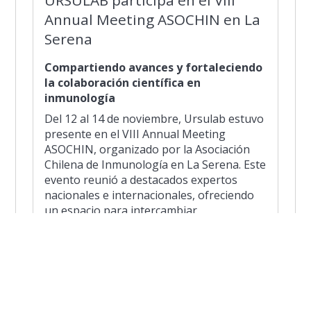
Annual Meeting ASOCHIN en La
Serena
Compartiendo avances y fortaleciendo
la colaboración científica en
inmunología
Del 12 al 14 de noviembre, Ursulab estuvo
presente en el VIII Annual Meeting
ASOCHIN, organizado por la Asociación
Chilena de Inmunología en La Serena. Este
evento reunió a destacados expertos
nacionales e internacionales, ofreciendo
un espacio para intercambiar
conocimientos, presentar innovaciones y
fortalecer la investigación en inmunología
en Chile.
La participación de Ursulab reafirma su
compromiso con la ciencia de vanguardia y
el desarrollo del conocimiento en salud y