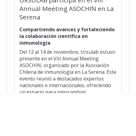
Annual Meeting ASOCHIN en La
Serena
Compartiendo avances y fortaleciendo
la colaboración científica en
inmunología
Del 12 al 14 de noviembre, Ursulab estuvo
presente en el VIII Annual Meeting
ASOCHIN, organizado por la Asociación
Chilena de Inmunología en La Serena. Este
evento reunió a destacados expertos
nacionales e internacionales, ofreciendo
un espacio para intercambiar
conocimientos, presentar innovaciones y
fortalecer la investigación en inmunología
en Chile.
La participación de Ursulab reafirma su
compromiso con la ciencia de vanguardia y
el desarrollo del conocimiento en salud y