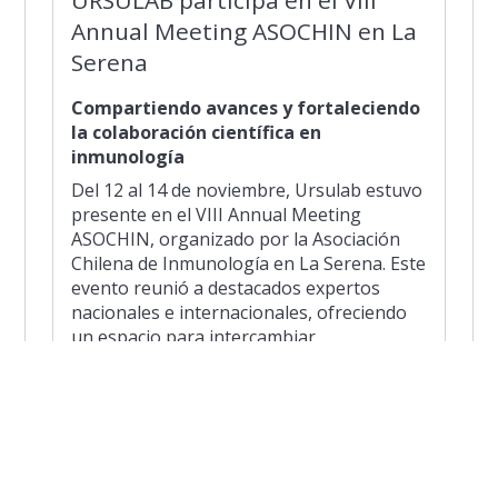
Annual Meeting ASOCHIN en La
Serena
Compartiendo avances y fortaleciendo
la colaboración científica en
inmunología
Del 12 al 14 de noviembre, Ursulab estuvo
presente en el VIII Annual Meeting
ASOCHIN, organizado por la Asociación
Chilena de Inmunología en La Serena. Este
evento reunió a destacados expertos
nacionales e internacionales, ofreciendo
un espacio para intercambiar
conocimientos, presentar innovaciones y
fortalecer la investigación en inmunología
en Chile.
La participación de Ursulab reafirma su
compromiso con la ciencia de vanguardia y
el desarrollo del conocimiento en salud y