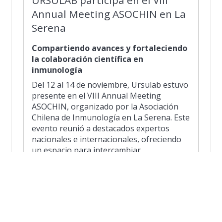
Annual Meeting ASOCHIN en La
Serena
Compartiendo avances y fortaleciendo
la colaboración científica en
inmunología
Del 12 al 14 de noviembre, Ursulab estuvo
presente en el VIII Annual Meeting
ASOCHIN, organizado por la Asociación
Chilena de Inmunología en La Serena. Este
evento reunió a destacados expertos
nacionales e internacionales, ofreciendo
un espacio para intercambiar
conocimientos, presentar innovaciones y
fortalecer la investigación en inmunología
en Chile.
La participación de Ursulab reafirma su
compromiso con la ciencia de vanguardia y
el desarrollo del conocimiento en salud y