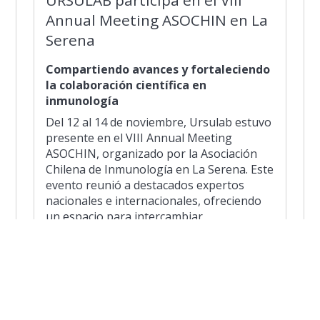
Annual Meeting ASOCHIN en La
Serena
Compartiendo avances y fortaleciendo
la colaboración científica en
inmunología
Del 12 al 14 de noviembre, Ursulab estuvo
presente en el VIII Annual Meeting
ASOCHIN, organizado por la Asociación
Chilena de Inmunología en La Serena. Este
evento reunió a destacados expertos
nacionales e internacionales, ofreciendo
un espacio para intercambiar
conocimientos, presentar innovaciones y
fortalecer la investigación en inmunología
en Chile.
La participación de Ursulab reafirma su
compromiso con la ciencia de vanguardia y
el desarrollo del conocimiento en salud y