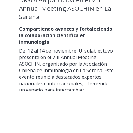
Annual Meeting ASOCHIN en La
Serena
Compartiendo avances y fortaleciendo
la colaboración científica en
inmunología
Del 12 al 14 de noviembre, Ursulab estuvo
presente en el VIII Annual Meeting
ASOCHIN, organizado por la Asociación
Chilena de Inmunología en La Serena. Este
evento reunió a destacados expertos
nacionales e internacionales, ofreciendo
un espacio para intercambiar
conocimientos, presentar innovaciones y
fortalecer la investigación en inmunología
en Chile.
La participación de Ursulab reafirma su
compromiso con la ciencia de vanguardia y
el desarrollo del conocimiento en salud y