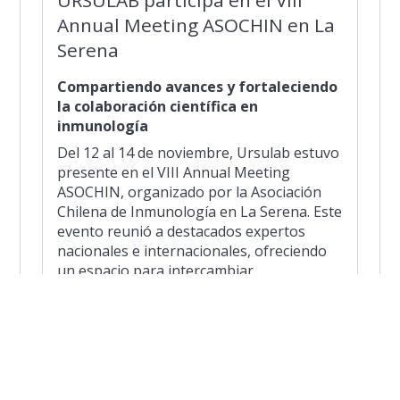
Annual Meeting ASOCHIN en La
Serena
Compartiendo avances y fortaleciendo
la colaboración científica en
inmunología
Del 12 al 14 de noviembre, Ursulab estuvo
presente en el VIII Annual Meeting
ASOCHIN, organizado por la Asociación
Chilena de Inmunología en La Serena. Este
evento reunió a destacados expertos
nacionales e internacionales, ofreciendo
un espacio para intercambiar
conocimientos, presentar innovaciones y
fortalecer la investigación en inmunología
en Chile.
La participación de Ursulab reafirma su
compromiso con la ciencia de vanguardia y
el desarrollo del conocimiento en salud y