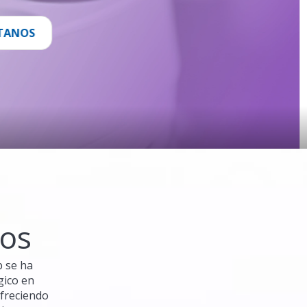
CTANOS
os
b se ha
gico en
ofreciendo