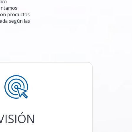
nico
sentamos
 con productos
zada según las
VISIÓN