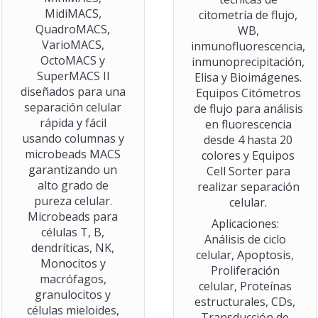
MidiMACS,
citometría de flujo,
QuadroMACS,
WB,
VarioMACS,
inmunofluorescencia,
OctoMACS y
inmunoprecipitación,
SuperMACS Il
Elisa y Bioimágenes.
diseñados para una
Equipos Citómetros
separación celular
de flujo para análisis
rápida y fácil
en fluorescencia
usando columnas y
desde 4 hasta 20
microbeads MACS
colores y Equipos
garantizando un
Cell Sorter para
alto grado de
realizar separación
pureza celular.
celular.
Microbeads para
Aplicaciones:
células T, B,
Análisis de ciclo
dendríticas, NK,
celular, Apoptosis,
Monocitos y
Proliferación
macrófagos,
celular, Proteínas
granulocitos y
estructurales, CDs,
células mieloides,
Transducción de