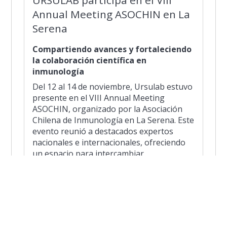
Annual Meeting ASOCHIN en La
Serena
Compartiendo avances y fortaleciendo
la colaboración científica en
inmunología
Del 12 al 14 de noviembre, Ursulab estuvo
presente en el VIII Annual Meeting
ASOCHIN, organizado por la Asociación
Chilena de Inmunología en La Serena. Este
evento reunió a destacados expertos
nacionales e internacionales, ofreciendo
un espacio para intercambiar
conocimientos, presentar innovaciones y
fortalecer la investigación en inmunología
en Chile.
La participación de Ursulab reafirma su
compromiso con la ciencia de vanguardia y
el desarrollo del conocimiento en salud y